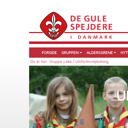
FORSIDE
GRUPPEN
ALDERSGRENE
HYT
Du er her:
Gruppe Loke /
Uniformsvejledning
U