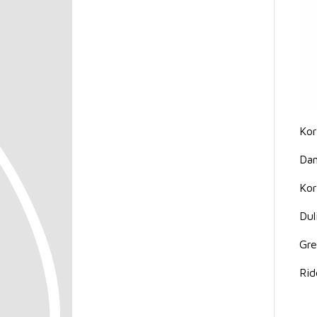
Kor
Dan
Kor
Dul
Gre
Rid