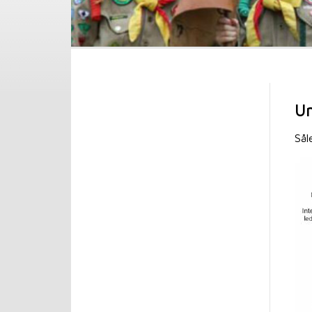
Un
Sål