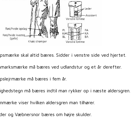
psmærke skal altid bæres. Sidder i venstre side ved hjertet.
marksmærke må bæres ved udlandstur og et år derefter.
pslejrmærke må bæres i fem år.
ighedstegn må bæres indtil man rykker op i næste aldersgren
nmærke viser hvilken aldersgren man tilhører.
der og Væbnersnor bæres om højre skulder.