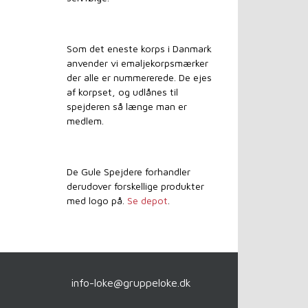
Som det eneste korps i Danmark
anvender vi emaljekorpsmærker
der alle er nummererede. De ejes
af korpset, og udlånes til
spejderen så længe man er
medlem.
De Gule Spejdere forhandler
derudover forskellige produkter
med logo på.
Se depot
.
info-loke
@
gruppeloke.dk