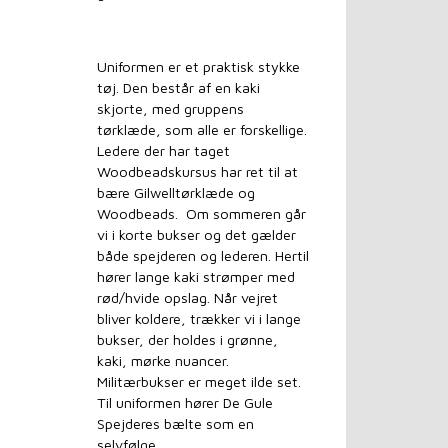
Uniformen er et praktisk stykke
tøj. Den består af en kaki
skjorte, med gruppens
tørklæde, som alle er forskellige.
Ledere der har taget
Woodbeadskursus har ret til at
bære Gilwelltørklæde og
Woodbeads. Om sommeren går
vi i korte bukser og det gælder
både spejderen og lederen. Hertil
hører lange kaki strømper med
rød/hvide opslag. Når vejret
.
bliver koldere, trækker vi i lange
bukser, der holdes i grønne,
kaki, mørke nuancer.
Militærbukser er meget ilde set.
Til uniformen hører De Gule
Spejderes bælte som en
selvfølge.