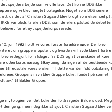
 det spejderarbejde som vi ville lave. Det kunne DDS ikke
eptere og vi blev nægtet optagelse. Noget som DDS senere
trød, da det af Christian Stigaard blev brugt som eksempel på,
 IKKE var plads til alle i DDS, som de ellers påstod da debatte
behovet for et nyt spejderkorps rasede.
 10. juni 1982 holdt vi vores første forældremøde. Der blev
enteret om gruppens opstart og hvordan vi havde klaret foråret
 blev redegjort for afslaget fra DDS og at vi ønskede at køre
ere uden korpsmæssig tilknytning, da ingen af de bestående k
ne tilfredsstille vores ønsker. Til dette var der fuld opbakning 
ældrene. Gruppens navn blev Gruppe Loke, fundet på som et
dtræk" til Balder Gruppe.
lge mytologien var det Loke der forårsagede Balders død. Meg
vt den gang, men i dag ikke så sjovt. Christian Stigaard blev va