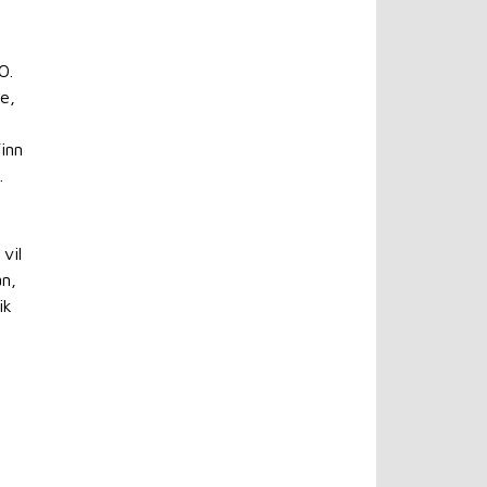
O.
e,
inn
.
vil
an,
ik