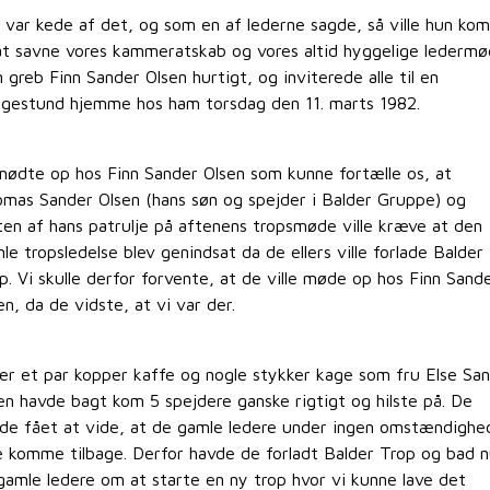
e var kede af det, og som en af lederne sagde, så ville hun k
 at savne vores kammeratskab og vores altid hyggelige ledermø
 greb Finn Sander Olsen hurtigt, og inviterede alle til en
gestund hjemme hos ham torsdag den 11. marts 1982.
mødte op hos Finn Sander Olsen som kunne fortælle os, at
mas Sander Olsen (hans søn og spejder i Balder Gruppe) og
ten af hans patrulje på aftenens tropsmøde ville kræve at den
le tropsledelse blev genindsat da de ellers ville forlade Balder
p. Vi skulle derfor forvente, at de ville møde op hos Finn Sand
en, da de vidste, at vi var der.
er et par kopper kaffe og nogle stykker kage som fru Else Sa
en havde bagt kom 5 spejdere ganske rigtigt og hilste på. De
de fået at vide, at de gamle ledere under ingen omstændighe
le komme tilbage. Derfor havde de forladt Balder Trop og bad 
gamle ledere om at starte en ny trop hvor vi kunne lave det