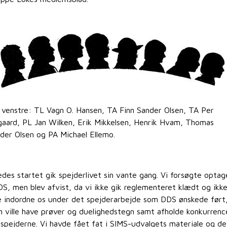
 venstre: TL Vagn O. Hansen, TA Finn Sander Olsen, TA Per
gaard, PL Jan Wilken, Erik Mikkelsen, Henrik Hvam, Thomas
der Olsen og PA Michael Ellemo.
edes startet gik spejderlivet sin vante gang. Vi forsøgte optag
DS, men blev afvist, da vi ikke gik reglementeret klædt og ikk
le indordne os under det spejderarbejde som DDS ønskede ført
 ville have prøver og duelighedstegn samt afholde konkurrenc
 spejderne. Vi havde fået fat i SIMS-udvalgets materiale og de