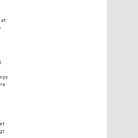
 at
n
.
orps
fra
et
lgt