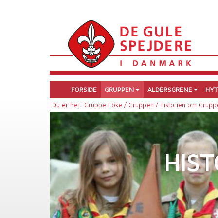
FORSIDE
GRUPPEN
ALDERSGRENE
HYT
Du er her:
Gruppe Loke /
Gruppen /
Historien om Grupp
HIS