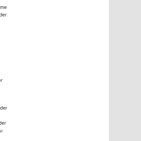
omme
der.
er
nder
der
nu