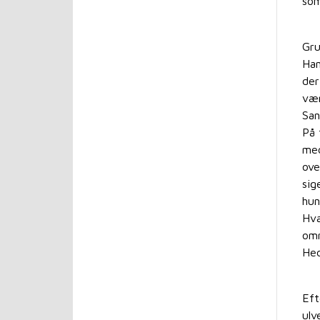
som
Gru
Han
der
vær
San
På 
med
ove
sig
hun
Hva
omr
Hed
Eft
ulv