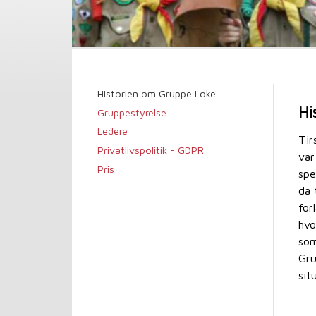
Historien om Gruppe Loke
Hi
Gruppestyrelse
Ledere
Tir
Privatlivspolitik - GDPR
var
Pris
spe
da 
for
hvo
som
Gru
sit