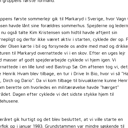
 gruppens første formand.
ppens første sommerlejr gik til Markaryd i Sverige, hvor Vagn 
sen havde lånt sine forældres sommerhus. Spejderne og ledern
 nu også talte Kim Kristensen som hidtil havde aftjent sin
nepligt og derfor ikke været aktiv i starten, cyklede der op. F
der Olsen kørte i bil og forsynede os andre med mad og drikke
turen til Markaryd overnattede vi i en skov. Efter en uges lejr
 masser af godt spejderarbejde cyklede vi hjem igen. Vi
rnattede i en lille lund ved Bastrup Sø. Om aftenen tog vi, det 
e Henrik Hvam blev tilbage, en tur i Drive In Bio, hvor vi så "H
, Dirch og Dario". Da vi kom tilbage til bivuakkerne kunne Henr
m berette om hvorledes en militærøvelse havde "hærget"
ådet. Dagen efter cyklede vi det sidste stykke hjem til
ehusene.
eråret gik hurtigt og det blev besluttet, at vi ville starte en
eflok op i januar 1983. Grundstammen var mindre søskende til