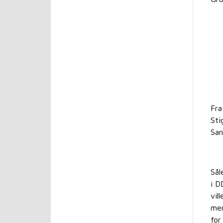
Fra
Sti
San
Sål
i D
vil
men
for