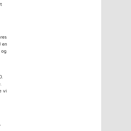
t
eres
d en
r og
O.
.
e vi
,