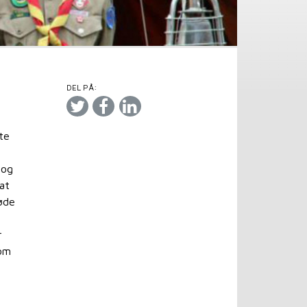
DEL PÅ:
te
 og
 at
øde
r
 om