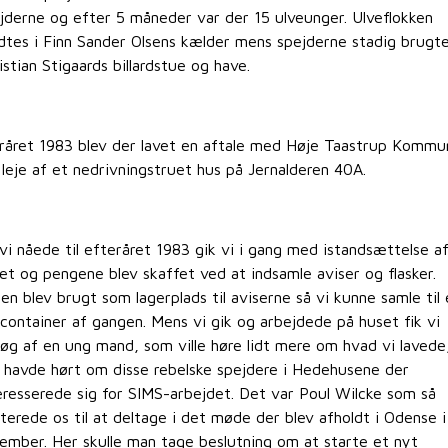
jderne og efter 5 måneder var der 15 ulveunger. Ulveflokken
tes i Finn Sander Olsens kælder mens spejderne stadig brugt
istian Stigaards billardstue og have.
oråret 1983 blev der lavet en aftale med Høje Taastrup Kommu
leje af et nedrivningstruet hus på Jernalderen 40A.
vi nåede til efteråret 1983 gik vi i gang med istandsættelse a
et og pengene blev skaffet ved at indsamle aviser og flasker.
en blev brugt som lagerplads til aviserne så vi kunne samle til 
 container af gangen. Mens vi gik og arbejdede på huset fik vi
øg af en ung mand, som ville høre lidt mere om hvad vi lavede
 havde hørt om disse rebelske spejdere i Hedehusene der
eresserede sig for SIMS-arbejdet. Det var Poul Wilcke som så
iterede os til at deltage i det møde der blev afholdt i Odense i
ember. Her skulle man tage beslutning om at starte et nyt