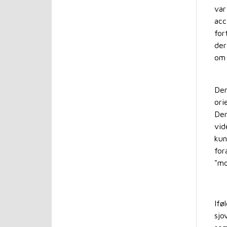
var
acc
for
der
om 
Den
ori
Der
vid
kun
for
"mo
Ifø
sjo