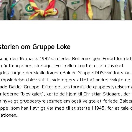
storien om Gruppe Loke
sdag den 16. marts 1982 samledes Bøflerne igen. Forud for det
 gået nogle hektiske uger. Forskellen i opfattelse af hvilket
jderarbejde der skulle køres i Balder Gruppe DDS var for stor,
tropsledelsen blev sat til side og erstattet af andre, valgte de
lade Balder Gruppe. Efter dette stormfulde gruppestyrelsesm
r lederne "blev gået", kørte de hjem til Christian Stigaard, der
 nyvalgt gruppestyrelsesmedlem også valgte at forlade Balde
ppe, som han i øvrigt var med til at starte i 1945, for at tale
uationen.