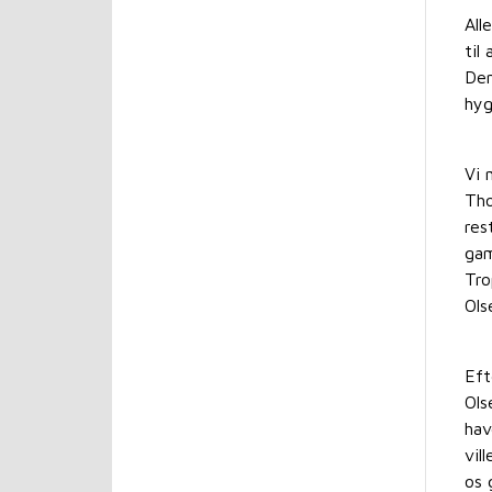
All
til
Den
hyg
Vi 
Tho
res
gam
Tro
Ols
Eft
Ols
hav
vil
os 