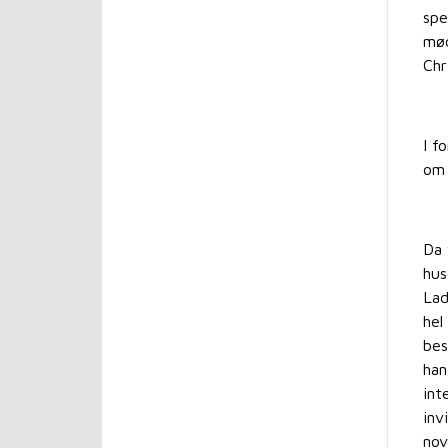
spe
mød
Chr
I f
om 
Da 
hus
Lad
hel
bes
han
int
inv
nov