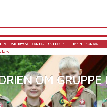
TEN
UNIFORMSVEJLEDNING
KALENDER
SHOPPEN
KONTAKT
e Loke
TORIEN OM GRUPPE 