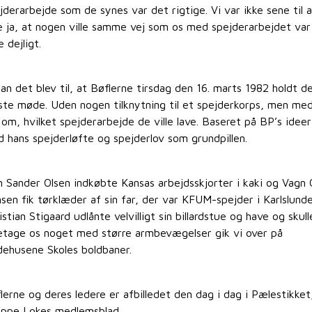
jderarbejde som de synes var det rigtige. Vi var ikke sene til a
e ja, at nogen ville samme vej som os med spejderarbejdet var
e dejligt.
an det blev til, at Bøflerne tirsdag den 16. marts 1982 holdt d
ste møde. Uden nogen tilknytning til et spejderkorps, men me
 om, hvilket spejderarbejde de ville lave. Baseret på BP’s idee
 hans spejderløfte og spejderlov som grundpillen.
n Sander Olsen indkøbte Kansas arbejdsskjorter i kaki og Vagn 
sen fik tørklæder af sin far, der var KFUM-spejder i Karlslunde
istian Stigaard udlånte velvilligt sin billardstue og have og skull
etage os noget med større armbevægelser gik vi over på
ehusene Skoles boldbaner.
lerne og deres ledere er afbilledet den dag i dag i Pælestikket
ppe Lokes medlemsblad.