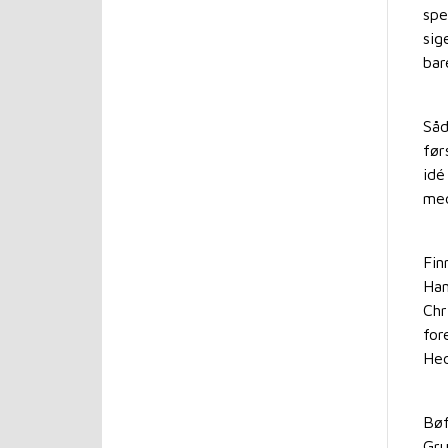
spe
sig
bar
Såd
før
idé
med
Fin
Han
Chr
for
Hed
Bøf
Gru