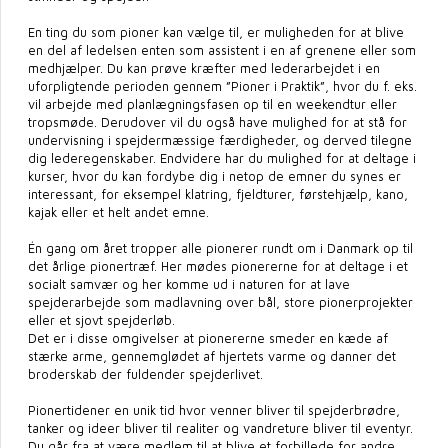
En ting du som pioner kan vælge til, er muligheden for at blive
en del af ledelsen enten som assistent i en af grenene eller som
medhjælper. Du kan prøve kræfter med lederarbejdet i en
uforpligtende perioden gennem ”Pioner i Praktik”, hvor du f. eks.
vil arbejde med planlægningsfasen op til en weekendtur eller
tropsmøde. Derudover vil du også have mulighed for at stå for
undervisning i spejdermæssige færdigheder, og derved tilegne
dig lederegenskaber. Endvidere har du mulighed for at deltage i
kurser, hvor du kan fordybe dig i netop de emner du synes er
interessant, for eksempel klatring, fjeldturer, førstehjælp, kano,
kajak eller et helt andet emne.
Én gang om året tropper alle pionerer rundt om i Danmark op til
det årlige pionertræf. Her mødes pionererne for at deltage i et
socialt samvær og her komme ud i naturen for at lave
spejderarbejde som madlavning over bål, store pionerprojekter
eller et sjovt spejderløb.
Det er i disse omgivelser at pionererne smeder en kæde af
stærke arme, gennemglødet af hjertets varme og danner det
broderskab der fuldender spejderlivet.
Pionertidener en unik tid hvor venner bliver til spejderbrødre,
tanker og ideer bliver til realiter og vandreture bliver til eventyr.
Du går fra at være medlem til at blive et forbillede for andre.