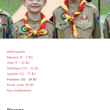
Aldersgrene
Bævere (5 - 7 år)
Ulve (7 - 10 år)
Stifindere (10 - 12 år)
Spejder (12 - 17 år)
Pionerer (18 - 24 år)
Rover (over 24 år)
Nye medlemmer