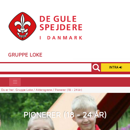
GRUPPE LOKE
INTRA
Du er her:
Gruppe Loke /
Aldersgrene /
Pionerer (18 - 24 år)
PIONERER (18 - 24 ÅR)