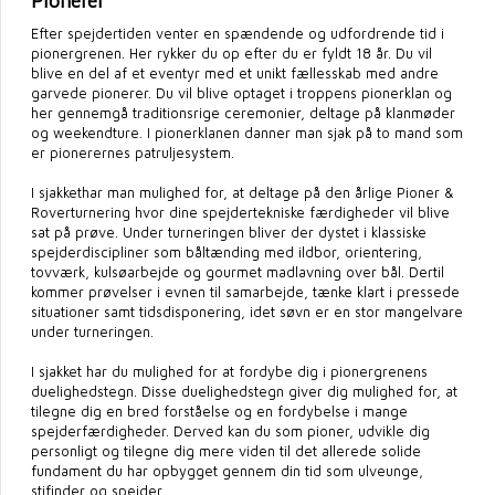
Pionerer
Efter spejdertiden venter en spændende og udfordrende tid i
pionergrenen. Her rykker du op efter du er fyldt 18 år. Du vil
blive en del af et eventyr med et unikt fællesskab med andre
garvede pionerer. Du vil blive optaget i troppens pionerklan og
her gennemgå traditionsrige ceremonier, deltage på klanmøder
og weekendture. I pionerklanen danner man sjak på to mand som
er pionerernes patruljesystem.
I sjakkethar man mulighed for, at deltage på den årlige Pioner &
Roverturnering hvor dine spejdertekniske færdigheder vil blive
sat på prøve. Under turneringen bliver der dystet i klassiske
spejderdiscipliner som båltænding med ildbor, orientering,
tovværk, kulsøarbejde og gourmet madlavning over bål. Dertil
kommer prøvelser i evnen til samarbejde, tænke klart i pressede
situationer samt tidsdisponering, idet søvn er en stor mangelvare
under turneringen.
I sjakket har du mulighed for at fordybe dig i pionergrenens
duelighedstegn. Disse duelighedstegn giver dig mulighed for, at
tilegne dig en bred forståelse og en fordybelse i mange
spejderfærdigheder. Derved kan du som pioner, udvikle dig
personligt og tilegne dig mere viden til det allerede solide
fundament du har opbygget gennem din tid som ulveunge,
stifinder og spejder.